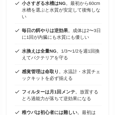
小さすぎる水槽はNG
。最初から60cm
水槽を選ぶと水質が安定して後悔しな
い
毎日の餌やりは逆効果
。成体は2〜3日
に1回が内臓にも水質にも優しい
水換えは全量NG
。1/3〜1/2を週1回換
えてバクテリアを守る
感覚管理は命取り
。水温計・水質チェ
ックキットを必ず揃える
フィルターは月1回メンテ
。放置する
とろ過能力が落ちて逆効果になる
稚ウパは初心者には難しい
。最初は