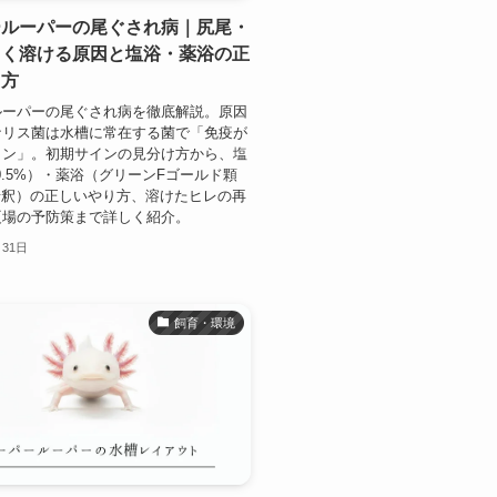
ールーパーの尾ぐされ病｜尻尾・
白く溶ける原因と塩浴・薬浴の正
り方
ルーパーの尾ぐされ病を徹底解説。原因
ナリス菌は水槽に常在する菌で「免疫が
イン」。初期サインの見分け方から、塩
〜0.5%）・薬浴（グリーンFゴールド顆
0希釈）の正しいやり方、溶けたヒレの再
夏場の予防策まで詳しく紹介。
月31日
飼育・環境