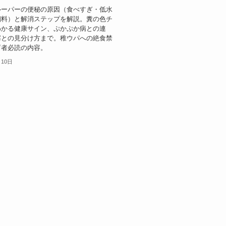
ルーパーの便秘の原因（食べすぎ・低水
飼料）と解消ステップを解説。糞の色チ
わかる健康サイン、ぷかぷか病との連
塞との見分け方まで。稚ウパへの絶食禁
育者必読の内容。
月10日