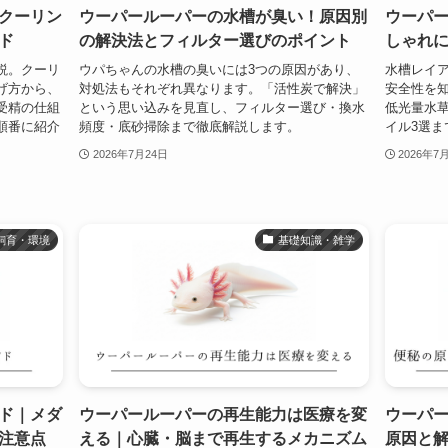
クーリン
ウーパールーパーの水槽が臭い！原因別
ウーパ
ド
の解決法とフィルター選びのポイント
しゃれ
説。クーリ
ウパちゃんの水槽の臭いには3つの原因があり、
水槽レイ
げ方から、
対処法もそれぞれ異なります。「活性炭で解決」
安全性を
受精の仕組
という思い込みを見直し、フィルター選び・換水
低光量水
順番に紹介
頻度・底砂掃除まで徹底解説します。
イル3選ま
2026年7月24日
2026年7
飼育・環境
基礎知識・雑学
ド｜メダ
ウーパールーパーの再生能力は医療を変
ウーパ
注意点
える｜心臓・脳まで再生するメカニズム
原因と