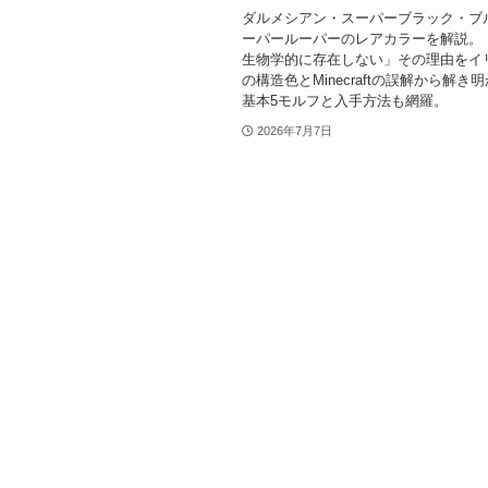
ダルメシアン・スーパーブラック・ブ
ーパールーパーのレアカラーを解説。
生物学的に存在しない」その理由をイ
の構造色とMinecraftの誤解から解き
基本5モルフと入手方法も網羅。
2026年7月7日