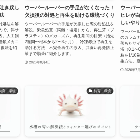
吐き戻し
ウーパールーパーの手足がなくなった！
ウーパ
法
欠損後の対処と再生を助ける環境づくり
ヒレが
しいや
対処法を解
ウーパールーパーの手足が欠損した際の対処法を
ので、餌サ
解説。緊急処置（隔離・塩浴）から、再生芽（ブ
ウーパー
因。人工飼
ラステマ）のメカニズム、再生期間の目安（指先
のカラム
連鎖メカニ
2週間〜根本から2〜3ヶ月）、冷凍赤虫で再生を
落ちたサ
回復法を紹
助ける方法、不完全再生の原因、共食い再発防止
浴（0.1
策まで順番に紹介します。
粒を1/1
生方法、
2026年8月4日
2026年7
飼育・環境
飼育・環境