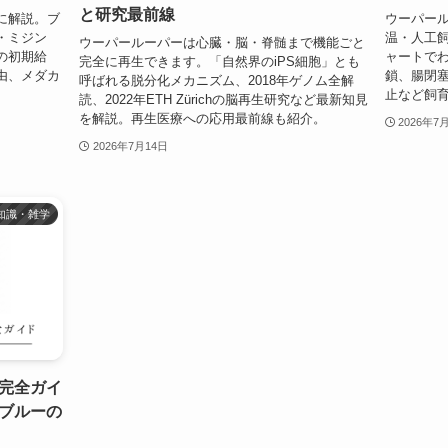
と研究最前線
に解説。ブ
ウーパー
・ミジン
温・人工
ウーパールーパーは心臓・脳・脊髄まで機能ごと
の初期給
ャートで
完全に再生できます。「自然界のiPS細胞」とも
由、メダカ
鎖、腸閉
呼ばれる脱分化メカニズム、2018年ゲノム全解
止など飼
読、2022年ETH Zürichの脳再生研究など最新知見
を解説。再生医療への応用最前線も紹介。
2026年7
2026年7月14日
知識・雑学
完全ガイ
ブルーの