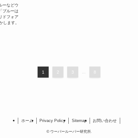
ルーなどウ
「ブルーは
リドフォア
明かします。
1
2
3
...
8
ホーム
Privacy Policy
Sitemap
お問い合わせ
©
ウーパールーパー研究所.