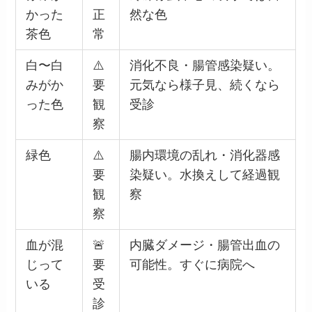
かった
正
然な色
茶色
常
白〜白
⚠️
消化不良・腸管感染疑い。
みがか
要
元気なら様子見、続くなら
った色
観
受診
察
緑色
⚠️
腸内環境の乱れ・消化器感
要
染疑い。水換えして経過観
観
察
察
血が混
🚨
内臓ダメージ・腸管出血の
じって
要
可能性。すぐに病院へ
いる
受
診