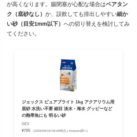
が高くなります。腸閉塞が心配な場合は
ベアタン
ク（底砂なし）
か、誤飲しても排出しやすい
細か
い砂（目安1mm以下）
への切り替えを検討してみ
てください。
ジェックス ピュアブライト 1kg アクアリウム用
底砂 水洗い不要 細目 淡水・海水 グッピーなど
の熱帯魚にも 明るい砂
GEX
¥705
（2026/06/18 08:40時点 | Amazon調べ）